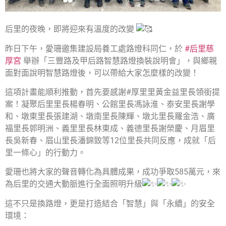
后里的夜晚，即將迎來有溫度的改變
昨日下午，愛珊邀集建設局養工處路燈科同仁，於
#后里慈
厚宮
舉辦「三豐路及甲后路智慧路燈換裝說明會」，與鄉親
面對面說明智慧路燈後，可以帶給大家怎麼樣的改變！
這項計畫能順利推動，首先要感謝#厚里里黃金益里長領銜提
案！凝聚后里里長楊春明、公館里長馮詠淮、泰安里長謝學
和、墩東里長張建湖、墩南里長陳輝、墩北里長羅金浩、廣
福里長郭明洲、義里里長林東成、義德里長謝榮慶、月眉里
長吳新春、眉山里長潘錦致等12位里長共同反應，成就「后
里一條心」的行動力。
愛珊也將大家的聲音轉化為具體成果，成功爭取585萬元，來
為后里的交通大動脈進行全面照明升級
這不只是換路燈，更是打造結合「智慧」與「永續」的安全
環境：