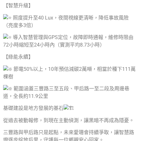
【智慧升級】
照度提升至40 Lux，夜間視線更清晰，降低事故風險
（亮度多3倍）
導入智慧管理與GPS定位，故障即時通報，維修時限由
72小時縮短至24小時內（實測平均8.73小時）
【綠能永續】
節電50%以上，10年預估減碳2萬噸，相當於種下111萬
棵樹
範圍涵蓋三豐路三至五段、甲后路一至二段及周邊巷
道，全長約11.9公里
基礎建設是地方發展的基石
從過去被動報修，到現在主動偵測，讓黑暗不再成為隱憂。
三豐路與甲后路只是起點，未來愛珊會持續爭取，讓智慧路
燈逐步綻放后里，守護每一位鄉親安心回家。