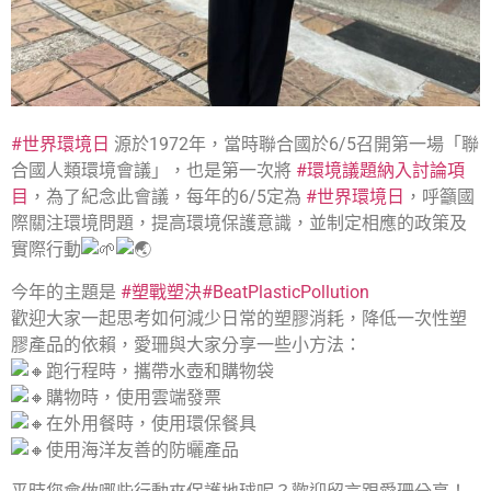
#世界環境日
源於1972年，當時聯合國於6/5召開第一場「聯
合國人類環境會議」，也是第一次將
#環境議題納入討論項
目
，為了紀念此會議，每年的6/5定為
#世界環境日
，呼籲國
際關注環境問題，提高環境保護意識，並制定相應的政策及
實際行動
今年的主題是
#塑戰塑決
#BeatPlasticPollution
歡迎大家一起思考如何減少日常的塑膠消耗，降低一次性塑
膠產品的依賴，愛珊與大家分享一些小方法：
跑行程時，攜帶水壺和購物袋
購物時，使用雲端發票
在外用餐時，使用環保餐具
使用海洋友善的防曬產品