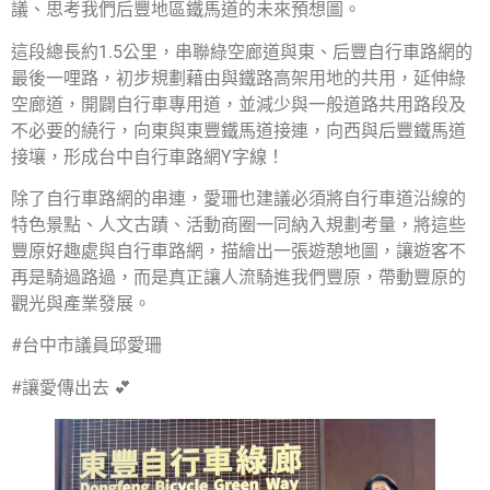
議、思考我們后豐地區鐵馬道的未來預想圖。
這段總長約1.5公里，串聯綠空廊道與東、后豐自行車路網的
最後一哩路，初步規劃藉由與鐵路高架用地的共用，延伸綠
空廊道，開闢自行車專用道，並減少與一般道路共用路段及
不必要的繞行，向東與東豐鐵馬道接連，向西與后豐鐵馬道
接壤，形成台中自行車路網Y字線！
除了自行車路網的串連，愛珊也建議必須將自行車道沿線的
特色景點、人文古蹟、活動商圈一同納入規劃考量，將這些
豐原好趣處與自行車路網，描繪出一張遊憩地圖，讓遊客不
再是騎過路過，而是真正讓人流騎進我們豐原，帶動豐原的
觀光與產業發展。
#台中市議員邱愛珊
#讓愛傳出去 💕