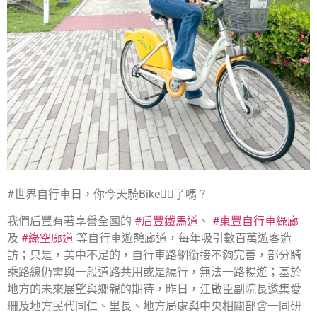
#世界自行車日，你今天騎Bike🚴‍♂️了嗎？
我們后豐有著享譽全國的
#后豐鐵馬道
、
#東豐自行車綠廊
及
#綠空廊道
等自行車遊憩廊道，每年吸引數百萬遊客造
訪；只是，美中不足的，自行車路網銜接不夠完善，部分騎
乘路線仍需與一般道路共用或是繞行，無法一路暢遊；基於
地方的未來展望與鄉親的期待，昨日，江啟臣副院長邀集愛
珊及地方民代同仁、里長、地方局處與中央相關部會一同研