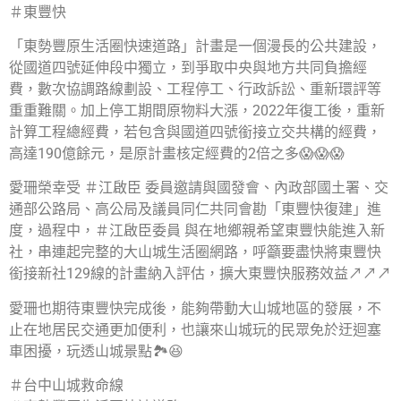
＃東豐快
「東勢豐原生活圈快速道路」計畫是一個漫長的公共建設，
從國道四號延伸段中獨立，到爭取中央與地方共同負擔經
費，數次協調路線劃設、工程停工、行政訴訟、重新環評等
重重難關。加上停工期間原物料大漲，2022年復工後，重新
計算工程總經費，若包含與國道四號銜接立交共構的經費，
高達190億餘元，是原計畫核定經費的2倍之多😱😱😱
愛珊榮幸受 ＃江啟臣 委員邀請與國發會、內政部國土署、交
通部公路局、高公局及議員同仁共同會勘「東豐快復建」進
度，過程中，＃江啟臣委員 與在地鄉親希望東豐快能進入新
社，串連起完整的大山城生活圈網路，呼籲要盡快將東豐快
銜接新社129線的計畫納入評估，擴大東豐快服務效益↗️↗️↗️
愛珊也期待東豐快完成後，能夠帶動大山城地區的發展，不
止在地居民交通更加便利，也讓來山城玩的民眾免於迂迴塞
車困擾，玩透山城景點🏞️😆
＃台中山城救命線