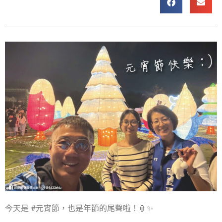
今天是 #元宵節，也是年節的尾聲啦！🏮✨