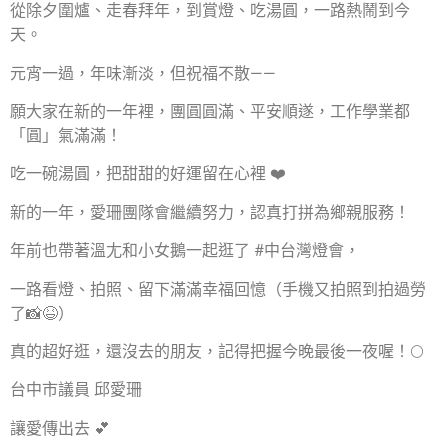
從除夕圍爐、走春拜年，到賞燈、吃湯圓，一路熱鬧到今
天。
元宵一過，年味漸淡，但祝福不散——
願大家在新的一年裡，團圓圓滿、平安順遂，工作學業都
「圓」氣滿滿！
吃一碗湯圓，把甜甜的好運留在心裡 ❤️
新的一年，愛珊團隊會繼續努力，認真打拼為鄉親服務！
年前也帶著溫尢和小女鵝一起逛了 #中台灣燈會，
一路看燈、拍照、留下滿滿幸福回憶（手機又拍照到拍過勞
了📸😆）
真的超好逛，還沒去的朋友，記得把握今晚最後一夜喔！🌕
台中市議員 邱愛珊
讓愛傳出去 💕