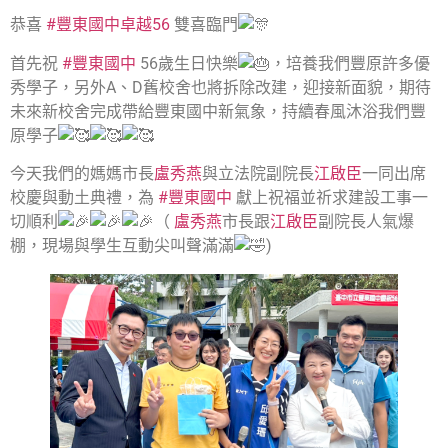
恭喜
#豐東國中卓越56
雙喜臨門
首先祝
#豐東國中
56歲生日快樂
，培養我們豐原許多優
秀學子，另外A、D舊校舍也將拆除改建，迎接新面貌，期待
未來新校舍完成帶給豐東國中新氣象，持續春風沐浴我們豐
原學子
今天我們的媽媽市長
盧秀燕
與立法院副院長
江啟臣
一同出席
校慶與動土典禮，為
#豐東國中
獻上祝福並祈求建設工事一
切順利
（
盧秀燕
市長跟
江啟臣
副院長人氣爆
棚，現場與學生互動尖叫聲滿滿
)