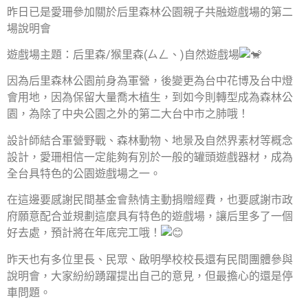
昨日已是愛珊參加關於后里森林公園親子共融遊戲場的第二
場說明會
遊戲場主題：后里森/猴里森(ㄙㄥ、)自然遊戲場
因為后里森林公園前身為軍營，後變更為台中花博及台中燈
會用地，因為保留大量喬木植生，到如今則轉型成為森林公
園，為除了中央公園之外的第二大台中市之肺哦！
設計師結合軍營野戰、森林動物、地景及自然界素材等概念
設計，愛珊相信一定能夠有別於一般的罐頭遊戲器材，成為
全台具特色的公園遊戲場之一。
在這邊要感謝民間基金會熱情主動捐贈經費，也要感謝市政
府願意配合並規劃這麼具有特色的遊戲場，讓后里多了一個
好去處，預計將在年底完工哦！
昨天也有多位里長、民眾、啟明學校校長還有民間團體參與
說明會，大家紛紛踴躍提出自己的意見，但最擔心的還是停
車問題。