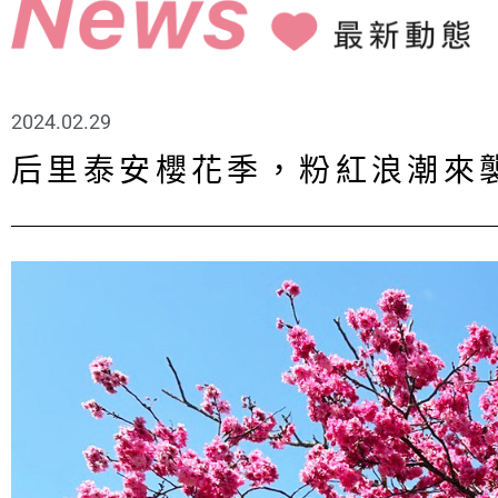
2024.02.29
后里泰安櫻花季，粉紅浪潮來襲