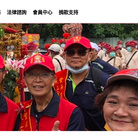
務
法律諮詢
會員中心
捐款支持