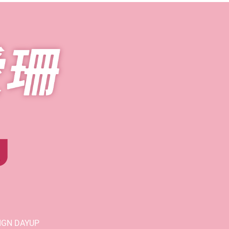
員
SIGN
DAYUP