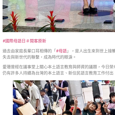
#國際母語日
＃閩客原新
過去由家庭長輩口耳相傳的「
#母語
」，是人出生來到世上接
失去與新世代的聯繫，成為時代的眼淚。
愛珊曾經在議事堂上關心本土語言教育與師資的議題，今日榮幸
仍有許多人持續為台灣的本土語言、新住民語言教育工作付出