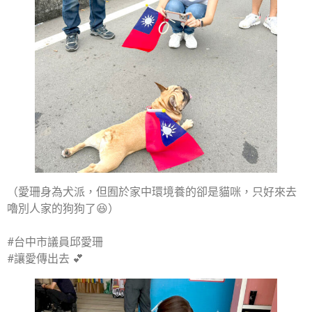
（愛珊身為犬派，但囿於家中環境養的卻是貓咪，只好來去
嚕別人家的狗狗了😆）
#台中市議員邱愛珊
#讓愛傳出去 💕