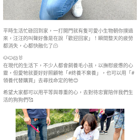
平時生活忙碌回到家，一打開門就有隻可愛小生物朝你撲過
來，汪汪的叫聲好像是在說「歡迎回家」！瞬間整天的疲勞
都消失，心都快融化了🫠
🐶🐱🐹🐰
在現代的生活下，不少人都會飼養毛小孩，以撫慰疲憊的心
靈，但愛牠就要好好照顧牠「#終養不棄養」，也可以用「#
領養代替購買」去尋找命定的牠😊
希望大家都可以用平等與尊重的心，去對待忠實陪伴我們生
活的狗狗們🥰