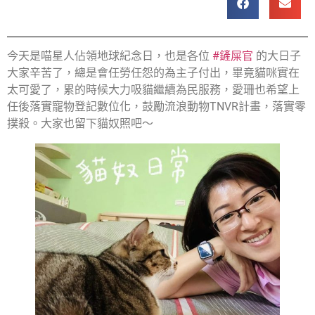
今天是喵星人佔領地球紀念日，也是各位
#鏟屎官
的大日子
大家辛苦了，總是會任勞任怨的為主子付出，畢竟貓咪實在
太可愛了，累的時候大力吸貓繼續為民服務，愛珊也希望上
任後落實寵物登記數位化，鼓勵流浪動物TNVR計畫，落實零
撲殺。大家也留下貓奴照吧～