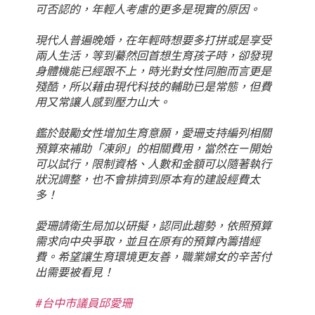
可否認的，年輕人考慮的更多是現實的原因。
現代人普遍晚婚，在年輕時想要多打拼或是享受
兩人生活，等到驀然回首想生育孩子時，卻發現
身體機能已經跟不上，時光對女性同胞而言更是
殘酷，所以藉由現代科技的輔助已是常態，但費
用又常讓人感到壓力山大。
鑑於鼓勵女性增加生育意願，愛珊支持編列相關
預算來補助「凍卵」的相關費用，當然在ㄧ開始
可以試行，限制資格、人數和金額可以隨著執行
狀況調整，也不會排擠到原本有的建設經費太
多！
愛珊請衛生局加以研擬，認同此趨勢，依照預算
需求向中央爭取，並且在原有的預算內籌措經
費。希望讓生育環境更友善，職業婦女的辛苦付
出需要被看見！
#台中市議員邱愛珊