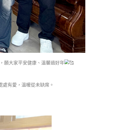
，願大家平安健康、溫馨過好年
處處有愛，溫暖從未缺席。