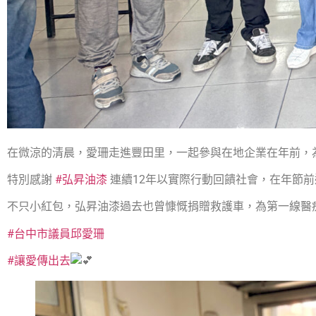
在微涼的清晨，愛珊走進豐田里，一起參與在地企業在年前，
特別感謝
#弘昇油漆
連續12年以實際行動回饋社會，在年節
不只小紅包，弘昇油漆過去也曾慷慨捐贈救護車，為第一線醫
#台中市議員邱愛珊
#讓愛傳出去