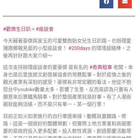
#歡樂生日趴
＋
#座談會
今天藉著豪傑與家玉的可愛雙胞胎女兒生日趴踢，也辦理愛
珊跟鄉親見面的小型座談會！
#200days
的環境超級棒，之
後再好好跟大家介紹～
這次支持辦理座談會的夏豪傑 是有名的
#奇典租車
老闆，本
身也是后里旅遊文創發展協會的常務監事，對於疫情之後的
觀光產業有深刻的感受！豪傑有非常宏觀的看法，他從不抱
怨台中youbike數量太多，影響了生意，反而是認為只要有人
願意來后豐鐵馬騎車，對於整個產業就是好事，有了人潮商
圈就能夠活絡，而不是只有單一、某一個行業！
目前正如火如荼進行的自行車道串接，動輒就要闢路、修
路，這是一個很好的整體規劃，但實際上地方業者和商圈需
要的是政府投入更多配套，投入軟性資源、創造節慶活動等