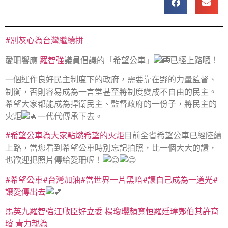
#別灰心為台灣繼續拼
愛珊響應
羅智強
議員倡議的「希望公車」
已經上路囉！
一個運作良好民主制度下的政府，需要靠在野的力量監督、
制衡，否則容易成為一言堂甚至將制度變成不自由的民主。
希望大家都能成為捍衛民主、監督政府的一份子，將民主的
火炬
一代代傳承下去。
#希望公車為大家點燃希望的火炬
目前全省希望公車已經陸續
上路，當您看到希望公車時別忘記拍照，比一個大大的讚，
也歡迎把照片傳給愛珊喔！
#希望公車
#台灣加油
#當世界一片黑暗
#讓自己成為一道光
#
讓愛傳出去
馬英九
羅智強
江啟臣
好立委 楊瓊瓔
顏寬恒
羅廷瑋
鄭伯其
許育
璿 青力親為