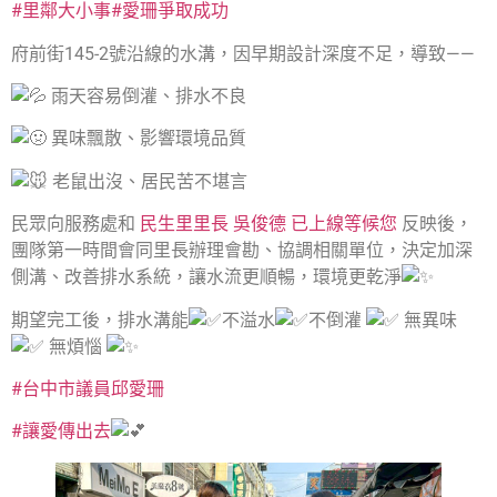
#里鄰大小事
#愛珊爭取成功
府前街145-2號沿線的水溝，因早期設計深度不足，導致——
雨天容易倒灌、排水不良
異味飄散、影響環境品質
老鼠出沒、居民苦不堪言
民眾向服務處和
民生里里長 吳俊德 已上線等候您
反映後，
團隊第一時間會同里長辦理會勘、協調相關單位，決定加深
側溝、改善排水系統，讓水流更順暢，環境更乾淨
期望完工後，排水溝能
不溢水
不倒灌
無異味
無煩惱
#台中市議員邱愛珊
#讓愛傳出去