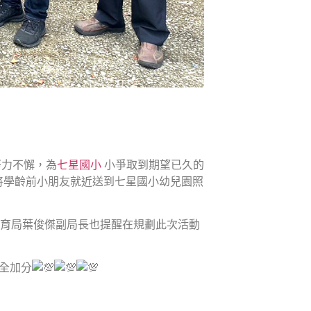
努力不懈，為
七星國小
小爭取到期望已久的
將學齡前小朋友就近送到七星國小幼兒園照
教育局葉俊傑副局長也提醒在規劃此次活動
全加分