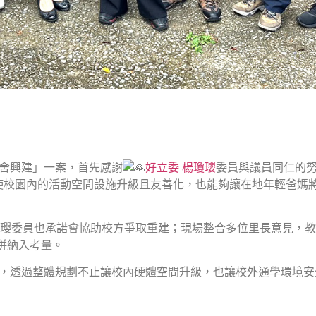
舍興建」一案，首先感謝
好立委 楊瓊瓔
委員與議員同仁的
僅使校園內的活動空間設施升級且友善化，也能夠讓在地年輕爸媽
瓊瓔委員也承諾會協助校方爭取重建；現場整合多位里長意見，
併納入考量。
」，透過整體規劃不止讓校內硬體空間升級，也讓校外通學環境安