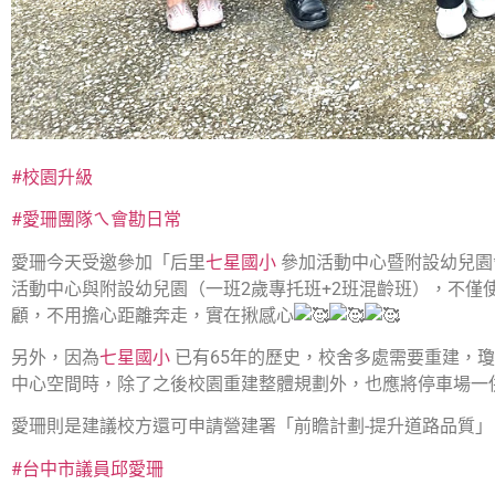
#校園升級
#愛珊團隊ㄟ會勘日常
愛珊今天受邀參加「后里
七星國小
參加活動中心暨附設幼兒園
活動中心與附設幼兒園（一班2歲專托班+2班混齡班），不
顧，不用擔心距離奔走，實在揪感心
另外，因為
七星國小
已有65年的歷史，校舍多處需要重建，
中心空間時，除了之後校園重建整體規劃外，也應將停車場一
愛珊則是建議校方還可申請營建署「前瞻計劃-提升道路品質
#台中市議員邱愛珊