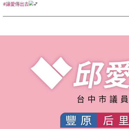
#讓愛傳出去
台中市議