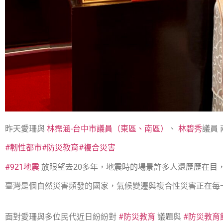
昨天愛珊與
林霈涵-台中市議員（東區、南區）
、
林碧秀
議員
#韌性都市
#防災教育
#複合災害
#921地震
放眼望去20多年，地震時的場景許多人還歷歷在目
臺灣是個自然災害頻發的國家，氣候變遷與複合性災害正在每
面對愛珊與多位民代近日紛紛對
#防災教育
議題與
#防災教育