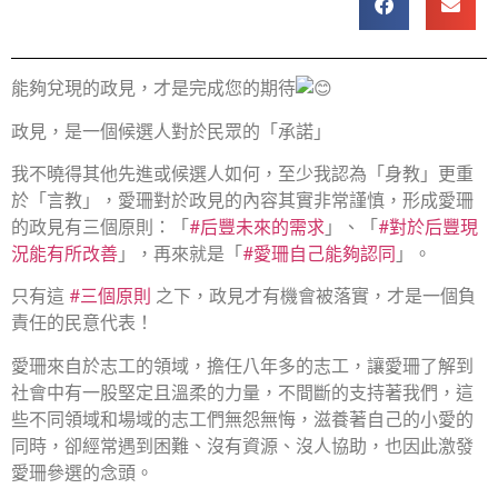
能夠兌現的政見，才是完成您的期待
政見，是一個候選人對於民眾的「承諾」
我不曉得其他先進或候選人如何，至少我認為「身教」更重
於「言教」，愛珊對於政見的內容其實非常謹慎，形成愛珊
的政見有三個原則：「
#后豐未來的需求
」、「
#對於后豐現
況能有所改善
」，再來就是「
#愛珊自己能夠認同
」。
只有這
#三個原則
之下，政見才有機會被落實，才是一個負
責任的民意代表！
愛珊來自於志工的領域，擔任八年多的志工，讓愛珊了解到
社會中有一股堅定且溫柔的力量，不間斷的支持著我們，這
些不同領域和場域的志工們無怨無悔，滋養著自己的小愛的
同時，卻經常遇到困難、沒有資源、沒人協助，也因此激發
愛珊參選的念頭。