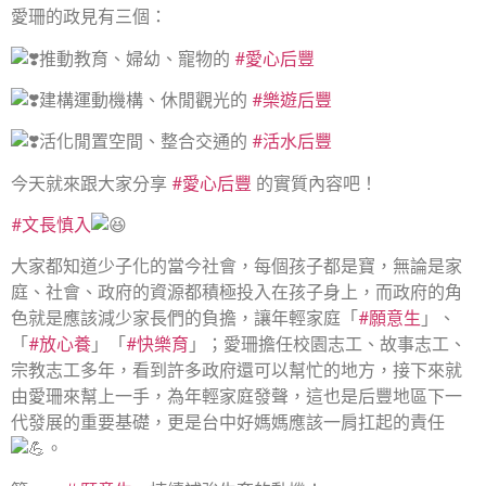
愛珊的政見有三個：
推動教育、婦幼、寵物的
#愛心后豐
建構運動機構、休閒觀光的
#樂遊后豐
活化閒置空間、整合交通的
#活水后豐
今天就來跟大家分享
#愛心后豐
的實質內容吧！
#文長慎入
大家都知道少子化的當今社會，每個孩子都是寶，無論是家
庭、社會、政府的資源都積極投入在孩子身上，而政府的角
色就是應該減少家長們的負擔，讓年輕家庭「
#願意生
」、
「
#放心養
」「
#快樂育
」；愛珊擔任校園志工、故事志工、
宗教志工多年，看到許多政府還可以幫忙的地方，接下來就
由愛珊來幫上一手，為年輕家庭發聲，這也是后豐地區下一
代發展的重要基礎，更是台中好媽媽應該一肩扛起的責任
。