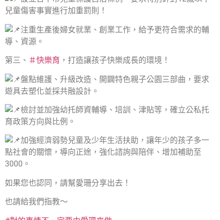
兒童傷害事實進行加重罰則！
注重生產後婦女就業、創業工作，給予更符合需求的輔
導、資源。
第三、
＃快樂育
，打造讓孩子快樂成長的環境！
盤點維護、升級改造、開闢特色親子公園三部曲，要求
遊具去塑化並採共融設計。
檢討並加強幼托師資輔導、培訓、津貼等，確立公私托
育政策方向與比例。
加強經濟弱勢兒童及少年生活扶助，讓年少的孩子多一
點社會的關懷，導向正途，強化諮詢與陪伴、增加補助至
3000。
如果您也認同，請幫愛珊分享出去！
也請給我們指教～