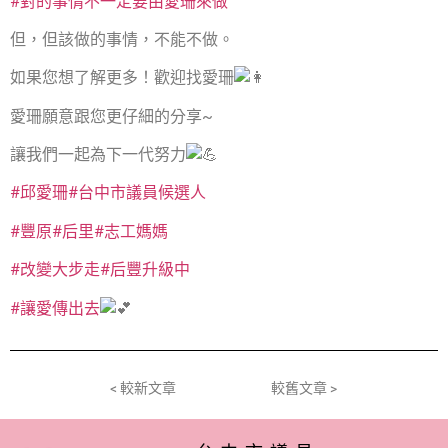
#對的事情不一定要由愛珊來做
但，但該做的事情，不能不做。
如果您想了解更多！歡迎找愛珊
愛珊願意跟您更仔細的分享~
讓我們一起為下一代努力
#邱愛珊
#台中市議員候選人
#豐原
#后里
#志工媽媽
#改變大步走
#后豐升級中
#讓愛傳出去
< 較新文章
較舊文章 >