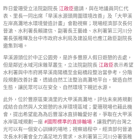
昨日愛珊受立法院副院長
江啟臣
邀請，與在地議員同仁代
表、里長一同出席「旱溪水源頭周圍環境改善」及「大甲溪
左岸高灘地水環境營造計畫」會勘視察；現場經濟部次長何
晉滄、水利署長賴建信、副署長王藝峰、水利署第三河川分
署長張稚暉及台中市政府水利局及建設局也應江啟臣副院長
邀集到場。
旱溪源頭位於中正公園旁，是許多豐原人假日遊憩的去處，
但是鄰近水域河床雜草叢生，立法院副院長
江啟臣
表示希望
水利署與中市府將旱溪南陽橋至金谿橋段整治當參考，分階
段規劃改善計畫，透過自然工法整治高灘地平台，營造自然
生態，讓民眾可以在安全、自然環境下親近水源。
此外，位於豐原區東湳里的大甲溪高灘地，評估未來將規劃
成結合自然與人文遊憩的水岸環境區域；愛珊現場也藉此機
會，提出希望能為為后豐溜冰直排輪愛好者，爭取在大甲溪
水岸區域規劃一座
#國際標準的直排輪場
，讓我們的台灣之
光可以有一個安心訓練的場地；視察過程中，經濟部何晉滄
次長水利署會全力滿足地方需求，水利署第三河川分署張稚