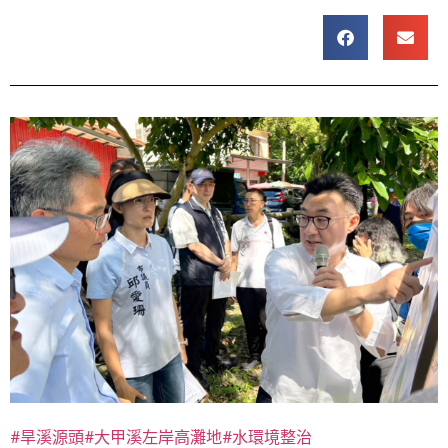
#旱溪源頭
#大甲溪左岸高灘地
#水環境整治