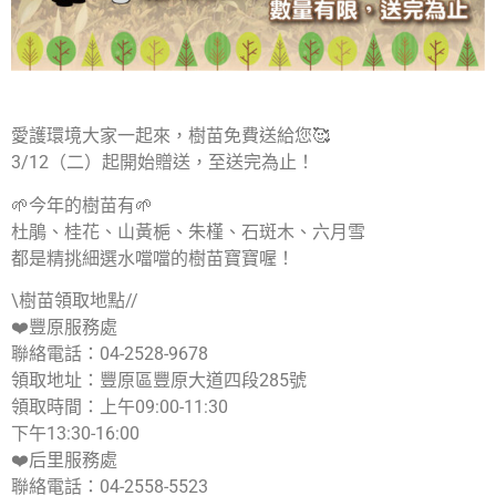
愛護環境大家一起來，樹苗免費送給您🥰
3/12（二）起開始贈送，至送完為止！
🌱今年的樹苗有🌱
杜鵑、桂花、山黃梔、朱槿、石斑木、六月雪
都是精挑細選水噹噹的樹苗寶寶喔！
\樹苗領取地點//
❤️豐原服務處
聯絡電話：04-2528-9678
領取地址：豐原區豐原大道四段285號
領取時間：上午09:00-11:30
下午13:30-16:00
❤️后里服務處
聯絡電話：04-2558-5523