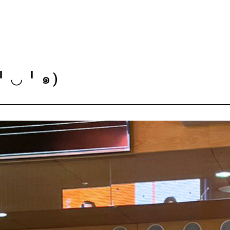
╹◡╹๑)