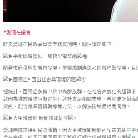
#愛珊在議會
昨天愛珊在民政委員會業務質詢時，關注議題如下：
平衡區域發展，加快里鄰整編
隨著市府積極動城市發展，里鄰編制應思考區域均衡發展，且
囤積症!! 囤出社會與環境問題
據統計，囤積症多集中於中高齡族群，在社會高齡化的趨勢下
就因為堆放雜物阻礙逃生）就社會局相關業務，希望能針對高
資訊，配合專業機構輔導等方法，以解決囤積症相關問題。
大甲殯儀館 新館增加插座
愛珊團隊常接到民眾陳情，因大甲殯儀館新館內配置的插座不
處在會議上給予正面回覆表示將進行評估檢討與設置方案