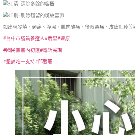
清- 清除多餘的容器
刷- 刷除殘留的斑紋蟲卵
如出現發燒、頭痛、腹瀉、肌肉酸痛、後眼窩痛、皮膚紅疹等
#台中市議員參選人
#后里
#豐原
#國民黨黨內初選
#電話民調
#懇請唯一支持
#邱愛珊