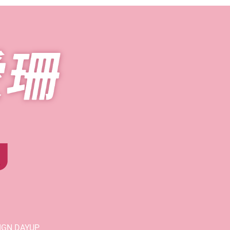
員
SIGN
DAYUP