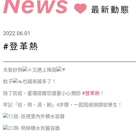
2022.06.01
#登革熱
天氣好熱
又遇上降雨
蚊子
也越來越多了！
除了防疫，愛珊提醒您還要小心預防
#登革熱
！
牢記「巡、倒、清、刷」4步驟，一起阻絕病媒蚊孳生！
巡- 巡視室內外積水容器
倒- 倒掉積水到蓋容器