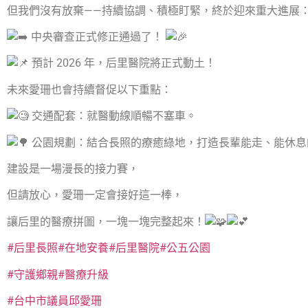
但我們沒有放棄——持續協調、積極盯緊，終於迎來重大進展
中央審查正式修正通過了！
預計 2026 年，后里醫院將正式動土！
未來愛珊也會持續督促以下重點：
交通配套：就醫動線順暢不塞車。
公園規劃：結合長照的療癒綠地，打造長輩能走、能休息
建設是一場漫長的接力賽，
但請放心，愛珊一定會接好這一棒，
讓后里的醫療拼圖，一塊一塊完整起來！
#后里長照
#在地安養
#后里醫院
#公五公園
#守護鄉親
#醫療升級
#台中市議員邱愛珊