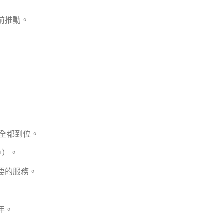
前推動。
全都到位。
戶）。
要的服務。
年。