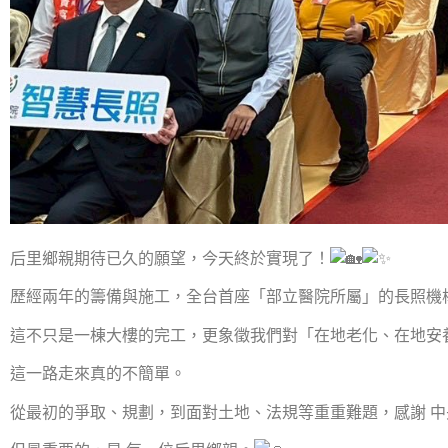
后里鄉親期待已久的願望，今天終於實現了！
歷經兩年的籌備與施工，全台首座「部立醫院所屬」的長照機
這不只是一棟大樓的完工，更象徵我們對「在地老化、在地安
這一路走來真的不簡單。
從最初的爭取、規劃，到面對土地、法規等重重難題，感謝 中