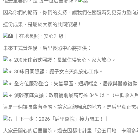
但最重要的，是 每一位后里鄉親。
因為你們的期待、你們的支持，讓我們在關鍵時刻更有力量向
這份成果，是屬於大家的共同榮耀！
｜在地長照．安心升級｜
未來正式營運後，后里長照中心將提供：
200床住宿式照護：長輩住得安心、家人放心。
30床日間照顧：讓子女白天能安心工作。
全方位服務整合：失智專區、短期喘息、居家與醫療復健
減輕家庭負擔：政府補助最高可達 84% 以上（中低收入
這是一個讓長輩有尊嚴、讓家庭能喘息的地方，是后里真正需
｜下一步：2026「后里醫院」接力開工！｜
大家最關心的后里醫院，過去因都市計畫「公五用地」卡關多