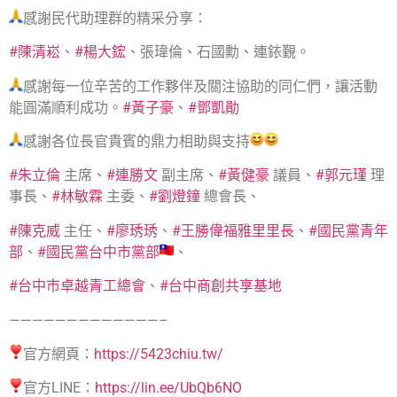
感謝民代助理群的精采分享：
#陳清崧
、
#楊大鋐
、張瑋倫、⽯國勳、連銥覲。
感謝每一位辛苦的工作夥伴及關注協助的同仁們，讓活動
能圓滿順利成功。
#黃子豪
、
#鄧凱勛
感謝各位長官貴賓的鼎力相助與支持
#朱立倫
主席、
#連勝文
副主席、
#黃健豪
議員、
#郭元瑾
理
事長、
#林敏霖
主委、
#劉燈鐘
總會長、
#陳克威
主任、
#廖琇琇
、
#王勝偉福雅里里長
、
#國民黨青年
部
、
#國民黨台中市黨部
、
#台中市卓越青工總會
、
#台中商創共享基地
—————————————–
官方網頁：
https://5423chiu.tw/
官方LINE：
https://lin.ee/UbQb6NO