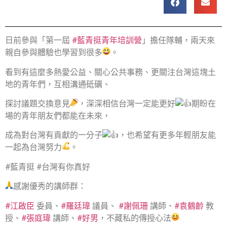
日前參與「第一屆
#藍青挺青年培訓營
」擔任隊輔，兩天來
親自參與體驗也學習到很多
。
看到有這麼多熱愛公益、關心公共事務、更關注台灣這塊土
地的青年們，互相溝通砥礪、
探討議題交換意見
，深深相信台灣一定能更好
期盼在
場的青年朋友們都能在未來，
成為對台灣有貢獻的一分子
，也希望有更多年輕朋友能
一起為台灣努力
。
#藍青挺 #台灣有你真好
感謝優秀的講師群：
#江啟臣
委員、
#羅廷瑋
議員、
#謝佩珊
講師、
#袁鶴齡
教
授、
#張庭瑋
講師、
#好男
，不藏私的傳授心法