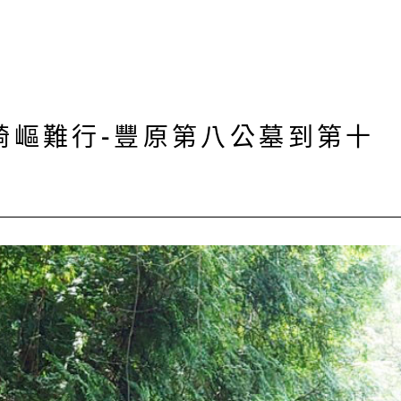
崎嶇難行-豐原第八公墓到第十
！