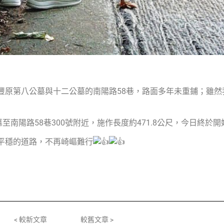
豐原第八公墓與十二公墓的南陽路58巷，路面多年未重鋪；雖然
南陽路58巷300號附近，施作長度約471.8公尺，今日終於
平穩的道路，不再崎嶇難行
< 較新文章
較舊文章 >