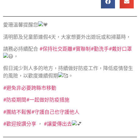
愛珊溫馨提醒您
清明節及兒童節連假4天，大家想要外出遊玩或和掃墓時，
請務必持續配合
#保持社交距離
#實聯制
#勤洗手
#戴好口罩
，
假日減少到人多的地方，持續做好防疫工作，降低疫情發生
的風險，以歡度連續假期
。
#避免非必要跨縣市移動
#防疫期間
#一起做好防疫措施
#團結不鬆懈
#守護自己也守護他人
#歡迎按讚分享
，
#讓愛傳出去