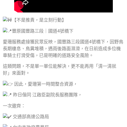
【不是推責，是立刻行動】
豐原國豐路三段｜國道4號橋下
愛珊服務處接獲民眾反映，國豐路三段國道4號橋下，因野鳥
長期棲息、鳥糞堆積，遇雨後路面濕滑，在日前造成多位機
車騎士打滑受傷，已是明確的道路安全風險。
這類問題，不是單一單位能解決，更不能再用「清一清就
好」來面對。
因此，愛珊第一時間整合資源，
昨日偕同 江啟臣副院長服務團隊，
一次邀齊：
交通部高速公路局