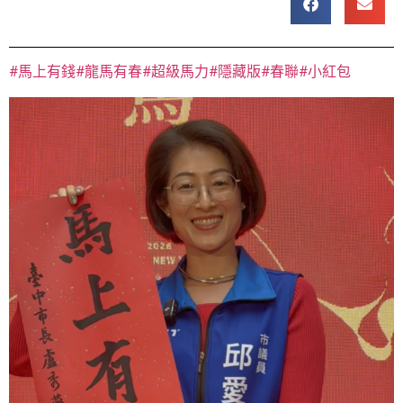
#馬上有錢
#龍馬有春
#超級馬力
#隱藏版
#春聯
#小紅包