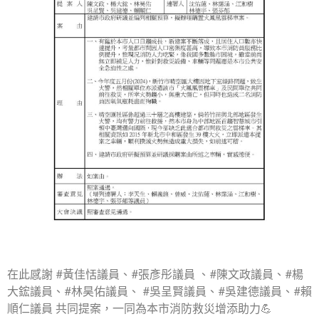
在此感謝 #黃佳恬議員、#張彥彤議員 、#陳文政議員、#楊
大鋐議員、#林昊佑議員、 #吳呈賢議員、#吳建德議員、#賴
順仁議員 共同提案，一同為本市消防救災增添助力💪