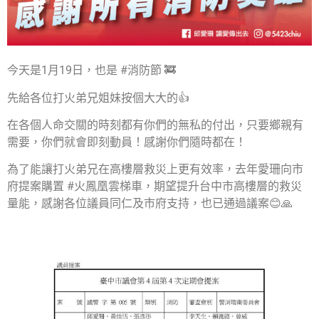
今天是1月19日，也是 #消防節 🚒
先給各位打火弟兄姐妹按個大大的👍
在各個人命交關的時刻都有你們的無私的付出，只要鄉親有
需要，你們就會即刻動員！感謝你們隨時都在！
為了能讓打火弟兄在高樓層救災上更有效率，去年愛珊向市
府提案購置 #火鳳凰雲梯車，期望提升台中市高樓層的救災
量能，感謝各位議員同仁及市府支持，也已通過議案😊🙏