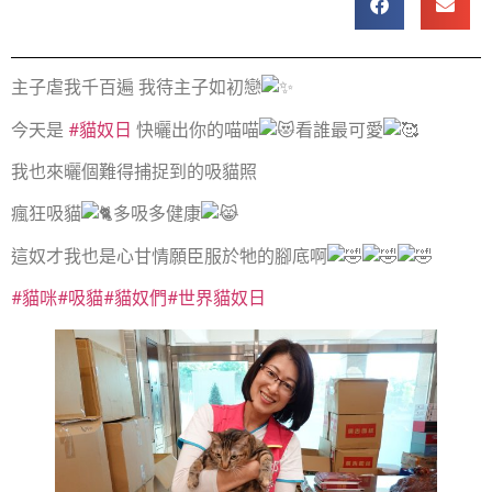
主子虐我千百遍 我待主子如初戀
今天是
#貓奴日
快曬出你的喵喵
看誰最可愛
我也來曬個難得捕捉到的吸貓照
瘋狂吸貓
多吸多健康
這奴才我也是心甘情願臣服於牠的腳底啊
#貓咪
#吸貓
#貓奴們
#世界貓奴日