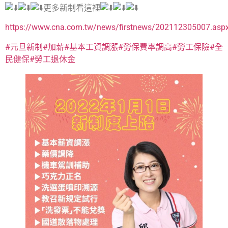
更多新制看這裡
https://www.cna.com.tw/news/firstnews/202112305007.asp
#元旦新制
#加薪
#基本工資調漲
#勞保費率調高
#勞工保險
#全
民健保
#勞工退休金