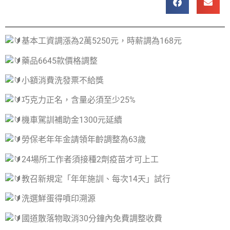
基本工資調漲為2萬5250元，時薪調為168元
藥品6645款價格調整
小額消費洗發票不給獎
巧克力正名，含量必須至少25%
機車駕訓補助金1300元延續
勞保老年年金請領年齡調整為63歲
24場所工作者須接種2劑疫苗才可上工
教召新規定「年年施訓、每次14天」試行
洗選鮮蛋得噴印溯源
國道散落物取消30分鐘內免費調整收費