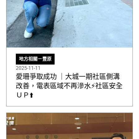
地方相關－豐原
2025-11-11
愛珊爭取成功 ｜大城一期社區側溝
改善，電表區域不再滲水⚡️社區安全
ＵＰ⬆️