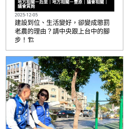
地方相關－后里
｜
地方相關－豐原
｜
議會相關
｜
議會質詢
2025-12-05
建設到位、生活變好，卻變成懲罰
老農的理由？請中央跟上台中的腳
步！🏗️