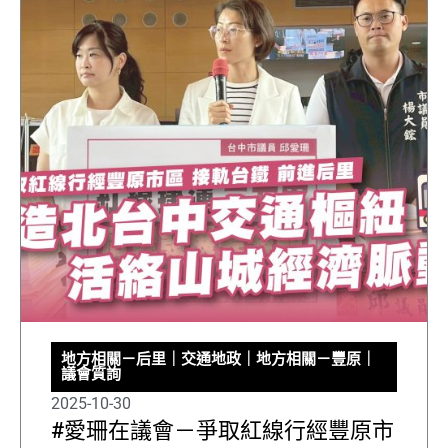
地方相關－后里
｜
交通地政
｜
地方相關－豐原
｜
議會質詢
2025-10-30
#愛珊在議會－爭取紅線行經豐原市