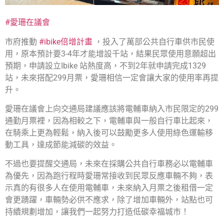
#愛珊在議會
市府推動
#ibike倍增計畫
，投入了萬部公共自行車供市民使
用，原本預計要3-4年才能增設千站，結果民眾使用意願超出
預期，申請設立Ibike 站熱度高，不到2年就申請完成1329
站，未來搭配299月票，愛珊相信一定會讓大家的使用率再提
升。
愛珊在議會上向交通局建議應該將電輔車納入市民限定的299
通勤月票裡，因為相較之下，電輔車與一般自行車比起來，
在騎乘上更為輕鬆，納入後可以鼓勵更多人使用綠色運輸移
動工具，達成節能減碳的效益。
不過也要提醒交通局，未來在採購公共自行車務必以電輔車
為優先，因為跑行程時愛珊常接收到民眾反應車輛不夠，表
示真的有很多人在使用電輔車，未來納入月票之後租借一定
會更踴躍，車輛勢必供不應求，除了增加車輛外，站點也可
持續規劃增加，讓我們一起努力打造低碳幸福城市！