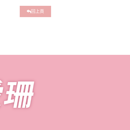
回上頁
員