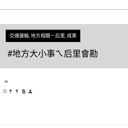
交通運輸
,
地方相關－后里
,
成果
#地方大小事ㄟ后里會勘