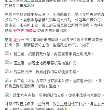
加上水資源局工寮設立後周邊地基抬高，雨水排放受阻，淹水
問題長年未解
在義里里林東成里長反映下，因道路鄰近土地涉及中央與地方
多個單位，愛珊團隊前後共辦理兩次會勘，並邀集台糖公司、
國產署、市府新工處、養工處及后里區公所共同參與，也特別
感謝
好立委 楊瓊瓔
委員團隊派員出席。
感謝
盧秀燕
市長率領的市府團隊，經各單位現地會勘與充分
研商，逐一釐清權責分工後，後續改善進行方向如下：
新工處：統整行政作業，向國產署申請土地撥用。
國產署：辦理土地撥用審核及核准作業。
后里區公所：負責施作梅里路側溝工程。
養工處：評估內東路既有排水系統，適度進行優化，並
與梅里路新建側溝「銜接」整合。
讓雨水有完整、順暢的排放去處，從根本改善淹水問題。
相關行政程序仍需一些時間，改善工程最快預計於 7 月左右完
成，懇請鄉親多給予體諒與耐心等待