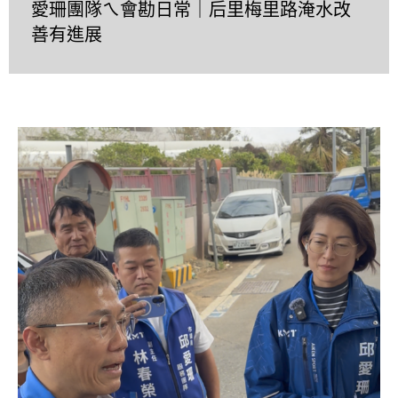
愛珊團隊ㄟ會勘日常｜后里梅里路淹水改
善有進展