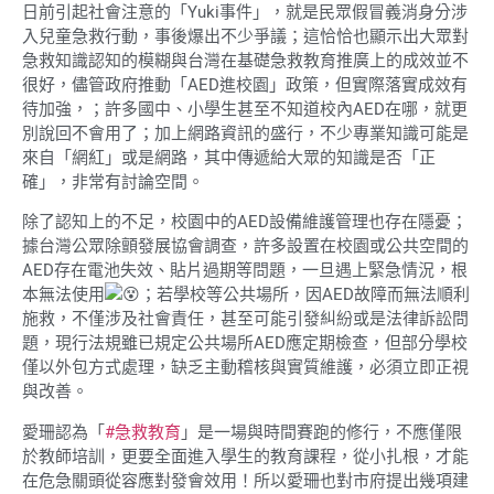
日前引起社會注意的「Yuki事件」，就是民眾假冒義消身分涉
入兒童急救行動，事後爆出不少爭議；這恰恰也顯示出大眾對
急救知識認知的模糊與台灣在基礎急救教育推廣上的成效並不
很好，儘管政府推動「AED進校園」政策，但實際落實成效有
待加強，；許多國中、小學生甚至不知道校內AED在哪，就更
別說回不會用了；加上網路資訊的盛行，不少專業知識可能是
來自「網紅」或是網路，其中傳遞給大眾的知識是否「正
確」，非常有討論空間。
除了認知上的不足，校園中的AED設備維護管理也存在隱憂；
據台灣公眾除顫發展協會調查，許多設置在校園或公共空間的
AED存在電池失效、貼片過期等問題，一旦遇上緊急情況，根
本無法使用
；若學校等公共場所，因AED故障而無法順利
施救，不僅涉及社會責任，甚至可能引發糾紛或是法律訴訟問
題，現行法規雖已規定公共場所AED應定期檢查，但部分學校
僅以外包方式處理，缺乏主動稽核與實質維護，必須立即正視
與改善。
愛珊認為「
#急救教育
」是一場與時間賽跑的修行，不應僅限
於教師培訓，更要全面進入學生的教育課程，從小扎根，才能
在危急關頭從容應對發會效用！所以愛珊也對市府提出幾項建