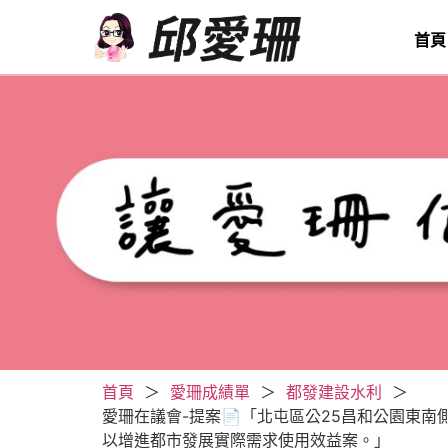
首頁
首頁
＞
愛珊成績單
＞
都發建設水利
＞
愛珊在議會-提案📄「北屯區公25昌和公園東
以增進都市發展實際需求使用效益案。」