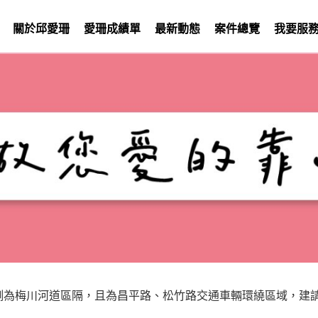
關於邱愛珊
愛珊成績單
最新動態
案件總覽
我要服
南側為梅川河道區隔，且為昌平路、松竹路交通車輛環繞區域，建