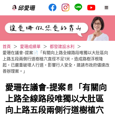
首頁
＞
愛珊成績單
＞
都發建設水利
＞
愛珊在議會-提案📄「有關向上路全線路段唯獨以大肚區向
上路五段兩側行道樹植穴直徑不足1米，造成路樹浮根隆
起，已嚴重破壞人行道，影響行人安全，建請市政府儘速改
善辦理案。」
愛珊在議會-提案📄「有關向
上路全線路段唯獨以大肚區
向上路五段兩側行道樹植穴