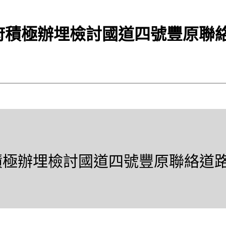
政府積極辦埋檢討國道四號豐原聯
府積極辦埋檢討國道四號豐原聯絡道