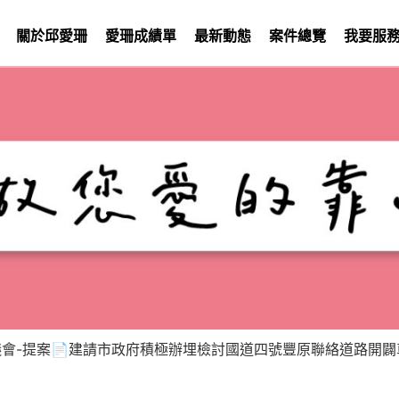
關於邱愛珊
愛珊成績單
最新動態
案件總覽
我要服
議會-提案📄建請市政府積極辦埋檢討國道四號豐原聯絡道路開