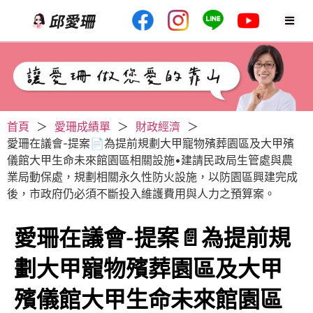
首頁
＞
愛珊成績單
＞
財政經濟
＞
愛珊在議會-提案📄為提前規劃大甲寵物殯葬園區及大甲殯
儀館大甲生命未來館園區相關設施•建請民政局生管處與農
業局動保處，規劃相關永久性防火設施，以防園區興建完成
後，市政府仍必須不斷投入維護費用與人力之預算案。
愛珊在議會-提案📄為提前規
劃大甲寵物殯葬園區及大甲
殯儀館大甲生命未來館園區