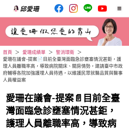
首頁
＞
愛珊成績單
＞
警消環衛
＞
愛珊在議會-提案📄目前全臺灣面臨急診壅塞情況甚鉅，護
理人員離職率高，導致病院關床、關房情勢，建請臺中市政
府輔導各院加強護埋人員待遇，以維護民眾就醫品質與醫事
人員權益案
愛珊在議會-提案📄目前全臺
灣面臨急診壅塞情況甚鉅，
護理人員離職率高，導致病