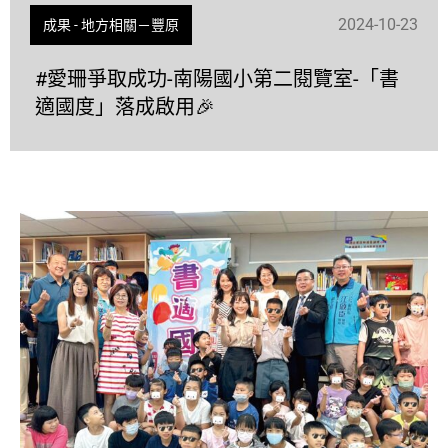
2024-10-23
成果
-
地方相關－豐原
#愛珊爭取成功-南陽國小第二閱覽室-「書
適國度」落成啟用🎉