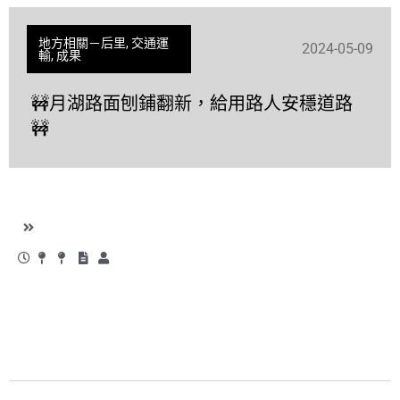
地方相關－后里
,
交通運
2024-05-09
輸
,
成果
🚧月湖路面刨鋪翻新，給用路人安穩道路
🚧