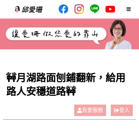
🚧月湖路面刨鋪翻新，給用
路人安穩道路🚧
我要服務
登入