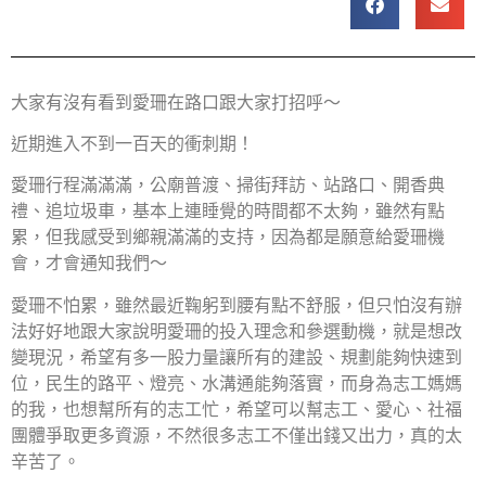
大家有沒有看到愛珊在路口跟大家打招呼～
近期進入不到一百天的衝刺期！
愛珊行程滿滿滿，公廟普渡、掃街拜訪、站路口、開香典
禮、追垃圾車，基本上連睡覺的時間都不太夠，雖然有點
累，但我感受到鄉親滿滿的支持，因為都是願意給愛珊機
會，才會通知我們～
愛珊不怕累，雖然最近鞠躬到腰有點不舒服，但只怕沒有辦
法好好地跟大家說明愛珊的投入理念和參選動機，就是想改
變現況，希望有多一股力量讓所有的建設、規劃能夠快速到
位，民生的路平、燈亮、水溝通能夠落實，而身為志工媽媽
的我，也想幫所有的志工忙，希望可以幫志工、愛心、社福
團體爭取更多資源，不然很多志工不僅出錢又出力，真的太
辛苦了。