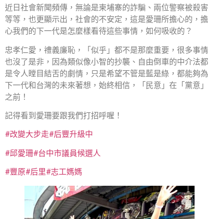
近日社會新聞頻傳，無論是柬埔寨的詐騙、兩位警察被殺害
等等，也更顯示出，社會的不安定，這是愛珊所擔心的，擔
心我們的下一代是怎麼樣看待這些事情，如何吸收的？
忠孝仁愛，禮義廉恥，「似乎」都不是那麼重要，很多事情
也沒了是非，因為類似像小智的抄襲、自由倒車的中介法都
是令人瞠目結舌的劇情，只是希望不管是藍是綠，都能夠為
下一代和台灣的未來著想，始終相信，「民意」在「黨意」
之前！
記得看到愛珊要跟我們打招呼喔！
#改變大步走
#后豐升級中
#邱愛珊
#台中市議員候選人
#豐原
#后里
#志工媽媽