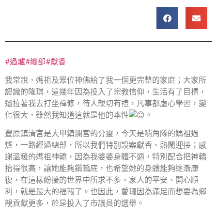
#過爐
#總部
#獻香
我常說，媽祖及眾位神佛給了我一個更完整的家庭；大家所
認識的隆琪，這幾年因為投入了宗教信仰，生活有了目標，
還拉著我去打坐禪修，待人親切有禮，凡事都虛心學習，變
化很大，雖然我知道這就是他的本性
。
豐原鎮清宮是大甲鎮瀾宮的分靈，今天是哨角隊的媽祖過
爐，一路經過總部，所以我們特別設案獻香、熱鬧迎接；感
謝溫暖的媽祖神轎，因為我婆婆身體不適，特別配合把神轎
抬得很高，讓她能夠鑽轎底，也希望她的身體能夠逐漸康
復，在這樣紛擾的世界中所求不多，家人的平安、開心順
利，就是最大的福報了。也因此，愛珊因為滿足而想要為鄉
親貢獻更多，於是投入了市議員的選舉。