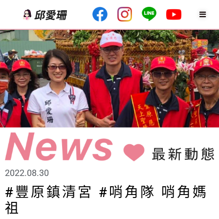
2022.08.30
#豐原鎮清宮 #哨角隊 哨角媽
祖