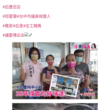
#后豐百店
#邱愛珊
#台中市議員候選人
#豐原
#后里
#志工媽媽
#讓愛傳出去