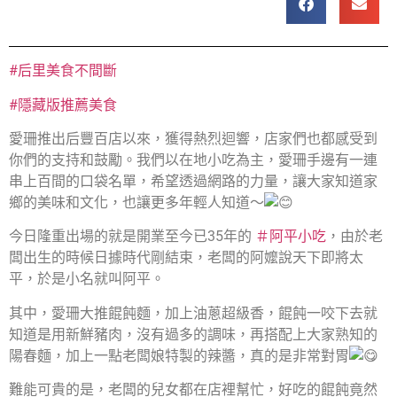
#后里美食不間斷
#隱藏版推薦美食
愛珊推出后豐百店以來，獲得熱烈迴響，店家們也都感受到
你們的支持和鼓勵。我們以在地小吃為主，愛珊手邊有一連
串上百間的口袋名單，希望透過網路的力量，讓大家知道家
鄉的美味和文化，也讓更多年輕人知道～
今日隆重出場的就是開業至今已35年的
＃阿平小吃
，由於老
闆出生的時候日據時代剛結束，老闆的阿嬤說天下即將太
平，於是小名就叫阿平。
其中，愛珊大推餛飩麵，加上油蔥超級香，餛飩一咬下去就
知道是用新鮮豬肉，沒有過多的調味，再搭配上大家熟知的
陽春麵，加上一點老闆娘特製的辣醬，真的是非常對胃
難能可貴的是，老闆的兒女都在店裡幫忙，好吃的餛飩竟然