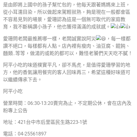
是由即將上國中的孫子幫忙包的，他每天跟著媽媽來上班，
從小耳濡目染，所以做起來駕輕就熟，夠是現在一般都會區
不容易見到的場景，愛珊認為這是一個無可取代的家庭教
育，我不斷稱讚小孫子，他也獲得滿滿的成就感。
愛珊問老闆最推薦哪一樣，老闆誠實說阿災
，每一樣都
讚不絕口，每樣都有人點。店內裡有瘦肉、油豆腐、餛飩、
麵類..等等，做湯的或乾的都可以，難怪老饕們天天吃不膩！
阿平小吃的味道樸實平凡，卻不馬虎，是值得愛珊學習的地
方，他的香氣讓用餐完的客人回味再三，希望這種好味道可
以繼續傳承下去。
阿平小吃
營業時間：06:30-13:20賣完為止，不定期公休，會在店內及
粉專上公告
地址：421台中市后里區民生路223-1號
電話：04-25561897