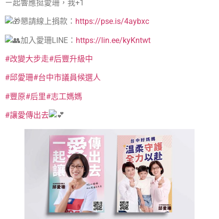
ㄧ起響應挺愛珊，我+1
懇請線上捐款：
https://pse.is/4aybxc
加入愛珊LINE：
https://lin.ee/kyKntwt
#改變大步走
#后豐升級中
#邱愛珊
#台中市議員候選人
#豐原
#后里
#志工媽媽
#讓愛傳出去