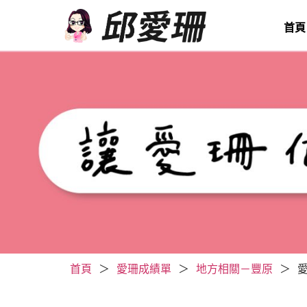
首頁
首頁
＞
愛珊成績單
＞
地方相關－豐原
＞