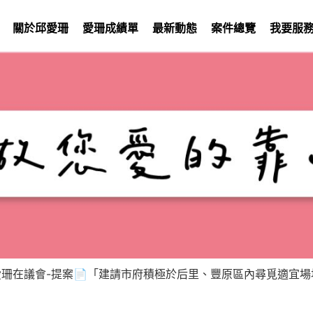
關於邱愛珊
愛珊成績單
最新動態
案件總覽
我要服
愛珊在議會-提案📄「建請市府積極於后里、豐原區內尋覓適宜