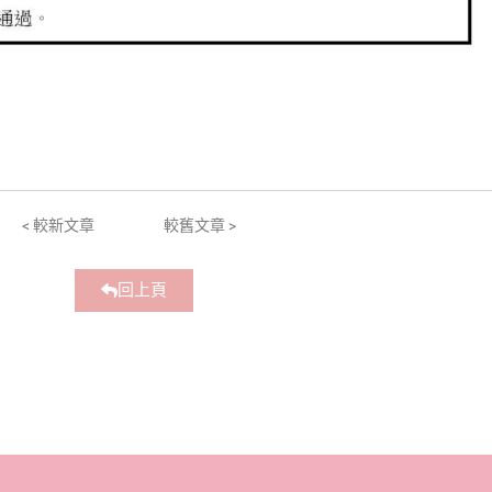
< 較新文章
較舊文章 >
回上頁