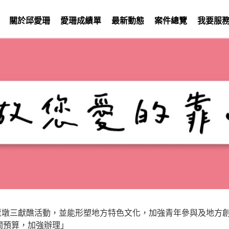
關於邱愛珊
愛珊成績單
最新動態
案件總覽
我要服
）葫蘆墩三獻醮活動，並能形塑地方特色文化，加強青年參與及地
關預算，加強辦理」