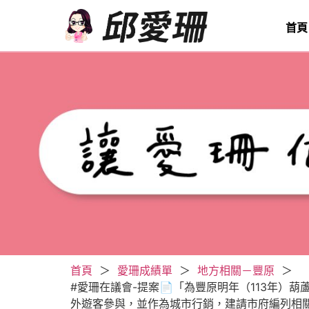
首頁
首頁
＞
愛珊成績單
＞
地方相關－豐原
＞
#愛珊在議會-提案📄「為豐原明年（113年
外遊客參與，並作為城市行銷，建請市府編列相